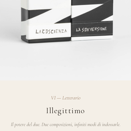
VI — Letterario
Illegittimo
Il potere del due. Due composizioni, infiniti modi di indossarle.