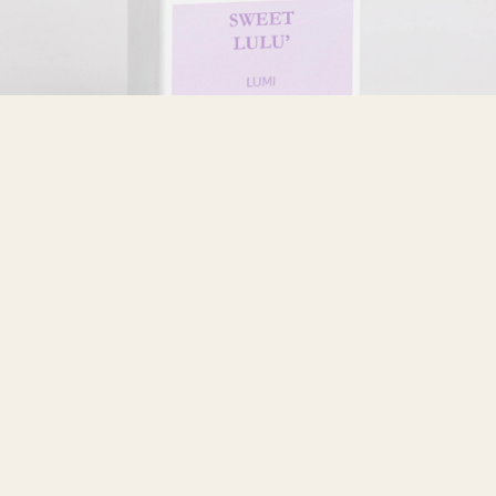
XI — Gourmand
Sweet Lulù
Un'ode alla delicatezza: crema di vaniglia, iris e talco in una scia
avvolgente e sussurrata.
2 ML · 100 ML