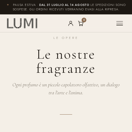
✦
PAUSA ESTIVA ·
DAL 31 LUGLIO AL 14 AGOSTO
LE SPEDIZIONI SONO
SOSPESE. GLI ORDINI RICEVUTI VERRANNO EVASI ALLA RIPRESA.
0
LE OPERE
Le nostre
fragranze
Ogni profumo è un piccolo capolavoro olfattivo, un dialogo
tra l'arte e l'anima.