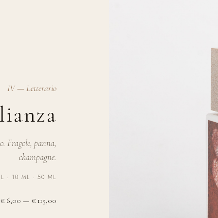
IV — Letterario
lianza
io. Fragole, panna,
champagne.
L · 10 ML · 50 ML
€ 6,00 — € 115,00