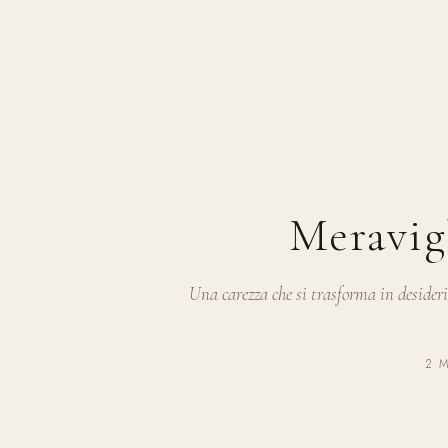
Meravig
Una carezza che si trasforma in desider
2 M