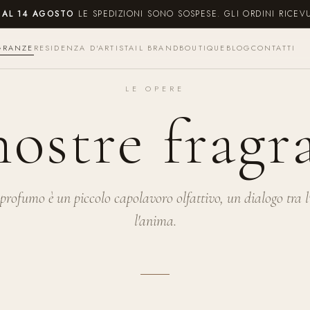
O AL 14 AGOSTO
LE SPEDIZIONI SONO SOSPESE. GLI ORDINI RICEV
GRANZE
RESIDENZA D'ARTISTA
IL BRAND
BOUTIQUE
BLOG
CONTATTI
LE OPERE
nostre fragr
profumo è un piccolo capolavoro olfattivo, un dialogo tra l'
l'anima.