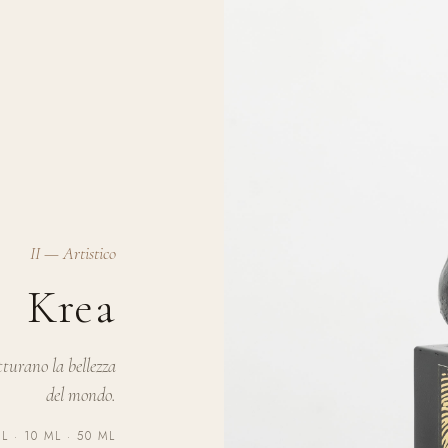
II — Artistico
Krea
tturano la bellezza
del mondo.
L · 10 ML · 50 ML