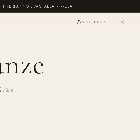
UTI VERRANNO EVASI ALLA RIPRESA.
ACCEDI
CARRELLO (
0
)
anze
arte e