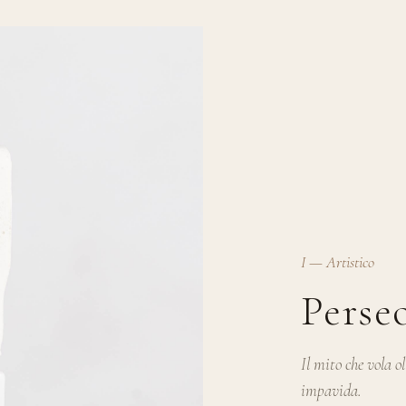
I — Artistico
Perse
Il mito che vola o
impavida.