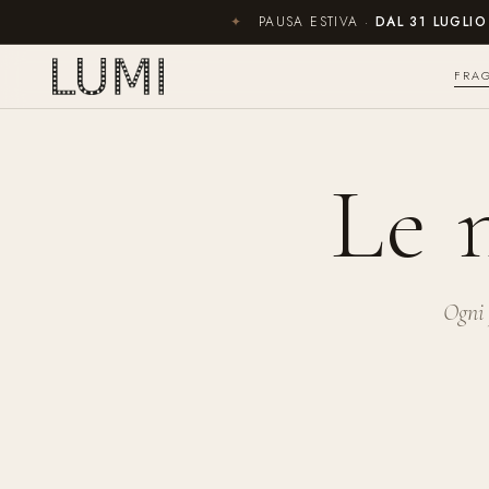
✦
PAUSA ESTIVA ·
DAL 31 LUGLI
FRA
Le 
Ogni 