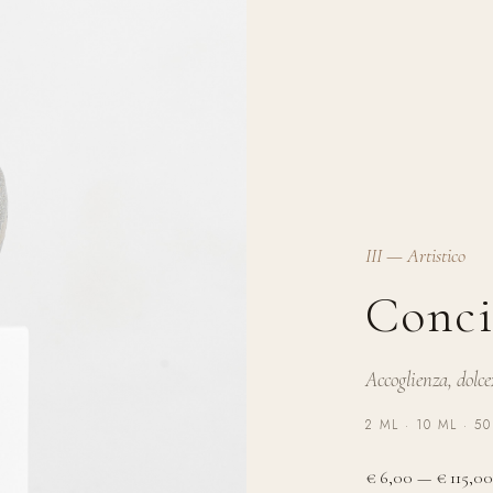
III — Artistico
Conci
Accoglienza, dolce
2 ML · 10 ML · 5
€ 6,00 — € 115,00