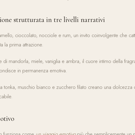
ne strutturata in tre livelli narrativi
mello, cioccolato, nocciole e rum, un invito coinvolgente che catt
a la prima attrazione.
te di mandorla, miele, vaniglia e ambra, il cuore intimo della frag
ondisce in permanenza emotiva.
a tonka, muschio bianco e zucchero filato creano una dolcezza 
abile.
otivo
m funziona come
un viaggio emotivo
più che semplicemente un 