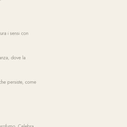
ura i sensi con
ranza, dove la
che persiste, come
profumo. Celebra