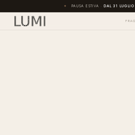
✦
PAUSA ESTIVA ·
DAL 31 LUGLI
FRA