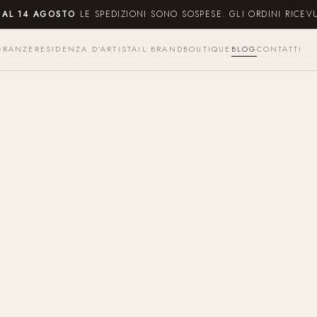
O AL 14 AGOSTO
LE SPEDIZIONI SONO SOSPESE. GLI ORDINI RICEV
GRANZE
RESIDENZA D'ARTISTA
IL BRAND
BOUTIQUE
BLOG
CONTATTI