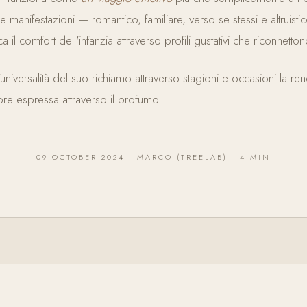
sue manifestazioni — romantico, familiare, verso se stessi e altruisti
l comfort dell'infanzia attraverso profili gustativi che riconnetton
'universalità del suo richiamo attraverso stagioni e occasioni la r
re espressa attraverso il profumo.
09 OCTOBER 2024 · MARCO (TREELAB) · 4 MIN
CONTINUA A LEGGERE