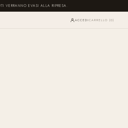
UTI VERRANNO EVASI ALLA RIPRESA.
ACCEDI
CARRELLO (
0
)