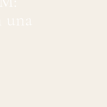
M:
n una