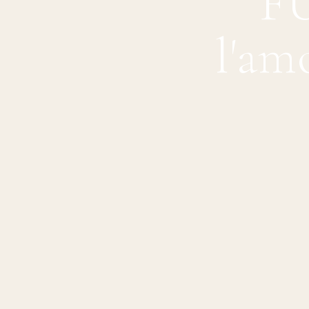
F
l'am